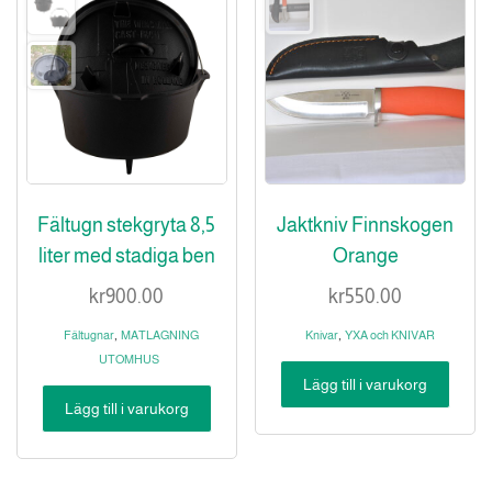
Fältugn stekgryta 8,5
Jaktkniv Finnskogen
liter med stadiga ben
Orange
kr
900.00
kr
550.00
,
,
Fältugnar
MATLAGNING
Knivar
YXA och KNIVAR
UTOMHUS
Lägg till i varukorg
Lägg till i varukorg