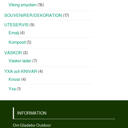
produkter
16
Viking smycken
16
produkter
17
SOUVENIRER/DEKORATION
17
produkter
9
UTESERVIS
9
produkter
4
Emalj
4
produkter
5
Komposit
5
produkter
8
VÄSKOR
8
produkter
7
Väskor läder
7
produkter
4
YXA och KNIVAR
4
produkter
4
Knivar
4
produkter
1
Yxa
1
produkt
INFORMATION
Om Gladebo Outdoor