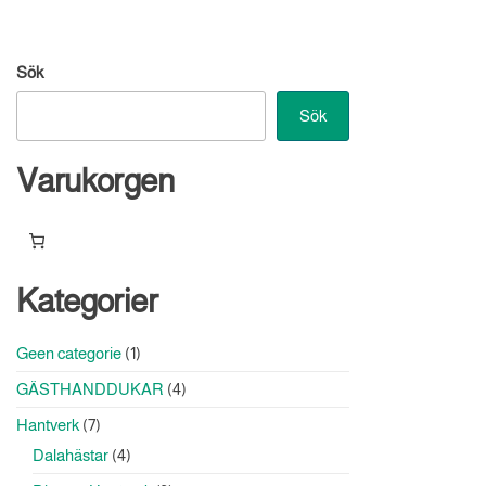
Sök
Sök
Varukorgen
Kategorier
1
Geen categorie
1
produkt
4
GÄSTHANDDUKAR
4
produkter
7
Hantverk
7
produkter
4
Dalahästar
4
produkter