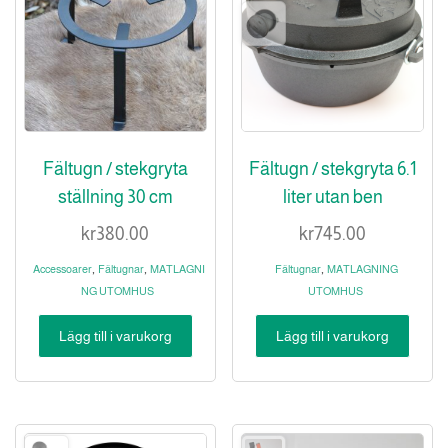
Fältugn / stekgryta
Fältugn / stekgryta 6.1
ställning 30 cm
liter utan ben
kr
380.00
kr
745.00
,
,
,
Accessoarer
Fältugnar
MATLAGNI
Fältugnar
MATLAGNING
NG UTOMHUS
UTOMHUS
Lägg till i varukorg
Lägg till i varukorg