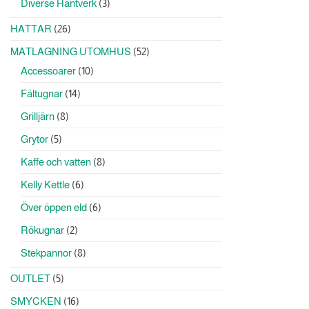
3
Diverse Hantverk
3
produkter
26
HATTAR
26
produkter
52
MATLAGNING UTOMHUS
52
produkter
10
Accessoarer
10
produkter
14
Fältugnar
14
produkter
8
Grilljärn
8
produkter
5
Grytor
5
produkter
8
Kaffe och vatten
8
produkter
6
Kelly Kettle
6
produkter
6
Över öppen eld
6
produkter
2
Rökugnar
2
produkter
8
Stekpannor
8
produkter
5
OUTLET
5
produkter
16
SMYCKEN
16