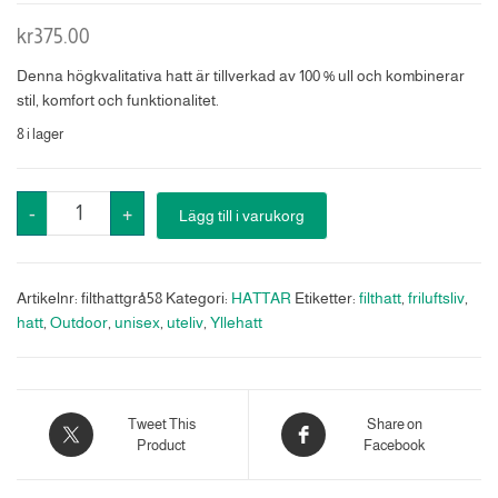
kr
375.00
Denna högkvalitativa hatt är tillverkad av 100 % ull och kombinerar
stil, komfort och funktionalitet.
8 i lager
Filthatt
-
+
Lägg till i varukorg
mörk
grå
58
Artikelnr:
filthattgrå58
Kategori:
HATTAR
Etiketter:
filthatt
,
friluftsliv
,
cm
hatt
,
Outdoor
,
unisex
,
uteliv
,
Yllehatt
mängd
Tweet This
Share on
Product
Facebook