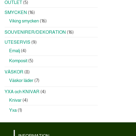
5
OUTLET
5
produkter
16
SMYCKEN
16
produkter
16
Viking smycken
16
produkter
16
SOUVENIRER/DEKORATION
16
produkter
9
UTESERVIS
9
produkter
4
Emalj
4
produkter
5
Komposit
5
produkter
8
VÄSKOR
8
produkter
7
Väskor läder
7
produkter
4
YXA och KNIVAR
4
produkter
4
Knivar
4
produkter
1
Yxa
1
produkt
INFORMATION