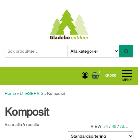
Hoppa
till
innehållet
Gladebooutdoor
0
KR0.00
MENY
Home
»
UTESERVIS
»
Komposit
Komposit
Visar alla 5 resultat
VIEW:
24
/
48
/
ALL