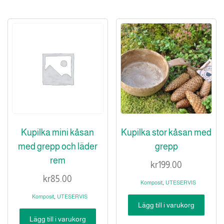
Kupilka mini kåsan
Kupilka stor kåsan med
med grepp och läder
grepp
rem
kr
199.00
kr
85.00
,
Komposit
UTESERVIS
,
Komposit
UTESERVIS
Lägg till i varukorg
Lägg till i varukorg