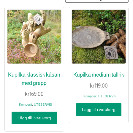
Kupilka klassisk kåsan
Kupilka medium tallrik
med grepp
kr
119.00
kr
169.00
,
Komposit
UTESERVIS
,
Komposit
UTESERVIS
Lägg till i varukorg
Lägg till i varukorg