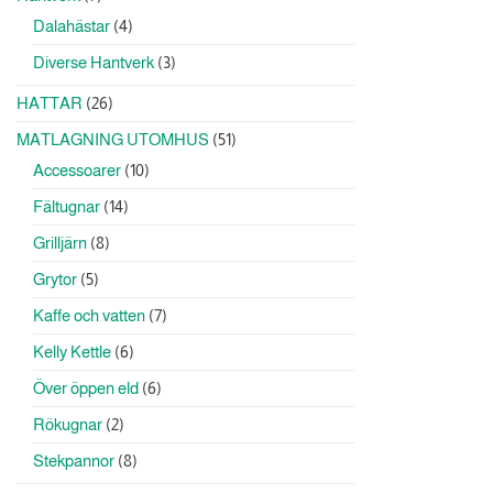
produkter
4
Dalahästar
4
produkter
3
Diverse Hantverk
3
produkter
26
HATTAR
26
produkter
51
MATLAGNING UTOMHUS
51
produkter
10
Accessoarer
10
produkter
14
Fältugnar
14
produkter
8
Grilljärn
8
produkter
5
Grytor
5
produkter
7
Kaffe och vatten
7
produkter
6
Kelly Kettle
6
produkter
6
Över öppen eld
6
produkter
2
Rökugnar
2
produkter
8
Stekpannor
8
produkter