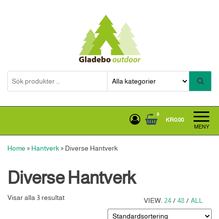
Hoppa
till
innehållet
Gladebooutdoor
0
KR0.00
MENY
Home
»
Hantverk
»
Diverse Hantverk
Diverse Hantverk
Visar alla 3 resultat
VIEW:
24
/
48
/
ALL