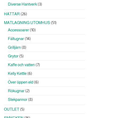
produkter
3
Diverse Hantverk
3
produkter
26
HATTAR
26
produkter
51
MATLAGNING UTOMHUS
51
produkter
10
Accessoarer
10
produkter
14
Fältugnar
14
produkter
8
Grilljärn
8
produkter
5
Grytor
5
produkter
7
Kaffe och vatten
7
produkter
6
Kelly Kettle
6
produkter
6
Över öppen eld
6
produkter
2
Rökugnar
2
produkter
8
Stekpannor
8
produkter
5
OUTLET
5
produkter
16
SMYCKEN
16