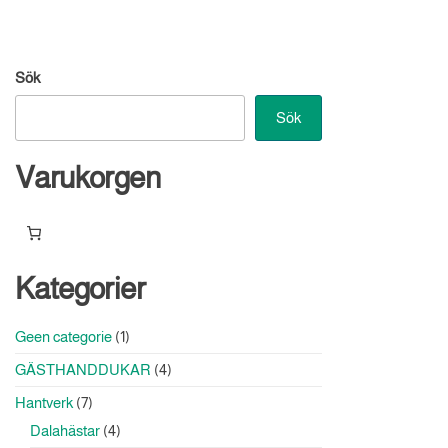
Sök
Sök
Varukorgen
Kategorier
1
Geen categorie
1
produkt
4
GÄSTHANDDUKAR
4
produkter
7
Hantverk
7
produkter
4
Dalahästar
4