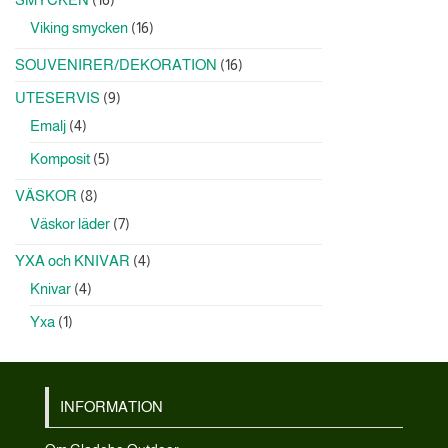
produkter
16
Viking smycken
16
produkter
16
SOUVENIRER/DEKORATION
16
produkter
9
UTESERVIS
9
produkter
4
Emalj
4
produkter
5
Komposit
5
produkter
8
VÄSKOR
8
produkter
7
Väskor läder
7
produkter
4
YXA och KNIVAR
4
produkter
4
Knivar
4
produkter
1
Yxa
1
produkt
INFORMATION