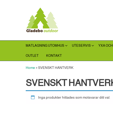
Hoppa
till
Gladebooutdoor
innehållet
MATLAGNING UTOMHUS
UTESERVIS
YXA OCH
OUTLET
KONTAKT
Home
»
SVENSKT HANTVERK
SVENSKT HANTVER
Inga produkter hittades som motsvarar ditt val.