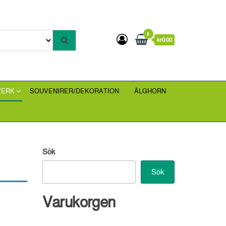
0
kr0.00
VERK
SOUVENIRER/DEKORATION
ÄLGHORN
Sök
Sök
Varukorgen