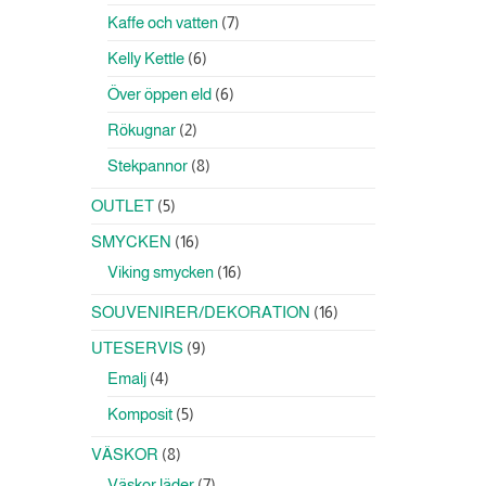
produkter
7
Kaffe och vatten
7
produkter
6
Kelly Kettle
6
produkter
6
Över öppen eld
6
produkter
2
Rökugnar
2
produkter
8
Stekpannor
8
produkter
5
OUTLET
5
produkter
16
SMYCKEN
16
produkter
16
Viking smycken
16
produkter
16
SOUVENIRER/DEKORATION
16
produkter
9
UTESERVIS
9
produkter
4
Emalj
4
produkter
5
Komposit
5
produkter
8
VÄSKOR
8
produkter
7
Väskor läder
7