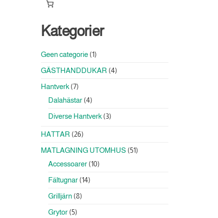
Kategorier
1
Geen categorie
1
produkt
4
GÄSTHANDDUKAR
4
produkter
7
Hantverk
7
produkter
4
Dalahästar
4
produkter
3
Diverse Hantverk
3
produkter
26
HATTAR
26
produkter
51
MATLAGNING UTOMHUS
51
produkter
10
Accessoarer
10
produkter
14
Fältugnar
14
produkter
8
Grilljärn
8
produkter
5
Grytor
5