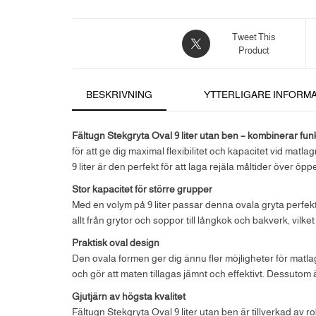
Tweet This
Product
BESKRIVNING
YTTERLIGARE INFORM
Fältugn Stekgryta Oval 9 liter utan ben – kombinerar funkti
för att ge dig maximal flexibilitet och kapacitet vid matl
9 liter är den perfekt för att laga rejäla måltider över öpp
Stor kapacitet för större grupper
Med en volym på 9 liter passar denna ovala gryta perfekt fö
allt från grytor och soppor till långkok och bakverk, vilket
Praktisk oval design
Den ovala formen ger dig ännu fler möjligheter för matlagn
och gör att maten tillagas jämnt och effektivt. Dessutom ä
Gjutjärn av högsta kvalitet
Fältugn Stekgryta Oval 9 liter utan ben är tillverkad av r