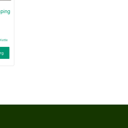
mping
 Kettle
org