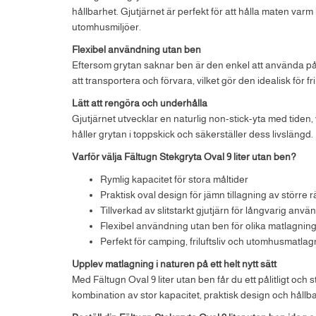
hållbarhet. Gjutjärnet är perfekt för att hålla maten varm 
utomhusmiljöer.
Flexibel användning utan ben
Eftersom grytan saknar ben är den enkel att använda på oli
att transportera och förvara, vilket gör den idealisk för fr
Lätt att rengöra och underhålla
Gjutjärnet utvecklar en naturlig non-stick-yta med tiden
håller grytan i toppskick och säkerställer dess livslängd.
Varför välja Fältugn Stekgryta Oval 9 liter utan ben?
Rymlig kapacitet för stora måltider
Praktisk oval design för jämn tillagning av större r
Tillverkad av slitstarkt gjutjärn för långvarig anvä
Flexibel användning utan ben för olika matlagning
Perfekt för camping, friluftsliv och utomhusmatlag
Upplev matlagning i naturen på ett helt nytt sätt
Med Fältugn Oval 9 liter utan ben får du ett pålitligt och s
kombination av stor kapacitet, praktisk design och hållbart 