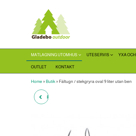
Hoppa
till
Gladebooutdoor
innehållet
MATLAGNING UTOMHUS
UTESERVIS
YXA OCH
OUTLET
KONTAKT
Home
»
Butik
»
Fältugn / stekgryra oval 9 liter utan ben
FÄLTUGN STEKGRYTA
8,5 LITER MED STADIGA
BEN