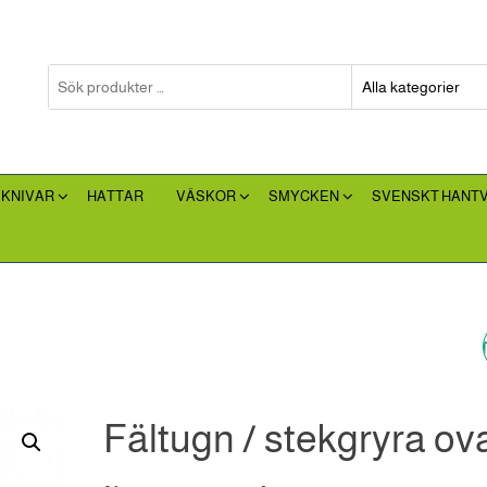
 KNIVAR
HATTAR
VÄSKOR
SMYCKEN
SVENSKT HANT
FÄLTUGN / STEKGRY
8 LITER UTAN BEN
Fältugn / stekgryra ova