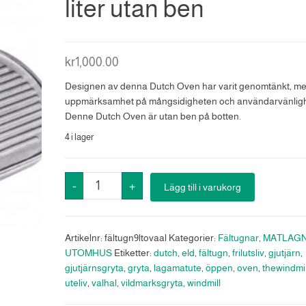
liter utan ben
kr
1,000.00
Designen av denna Dutch Oven har varit genomtänkt, me
uppmärksamhet på mångsidigheten och användarvänlig
Denne Dutch Oven är utan ben på botten.
4 i lager
Fältugn
-
+
Lägg till i varukorg
/
stekgryra
oval
Artikelnr:
fältugn9ltovaal
Kategorier:
Fältugnar
,
MATLAG
9
UTOMHUS
Etiketter:
dutch
,
eld
,
fältugn
,
frilutsliv
,
gjutjärn
,
liter
gjutjärnsgryta
,
gryta
,
lagamatute
,
öppen
,
oven
,
thewindmil
utan
uteliv
,
valhal
,
vildmarksgryta
,
windmill
ben
mängd