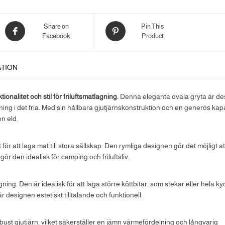
Share on
Pin This
Facebook
Product
ATION
onalitet och stil för friluftsmatlagning.
Denna eleganta ovala gryta är d
agning i det fria. Med sin hållbara gjutjärnskonstruktion och en generös kap
en eld.
r att laga mat till stora sällskap. Den rymliga designen gör det möjligt att
 gör den idealisk för camping och friluftsliv.
ing. Den är idealisk för att laga större köttbitar, som stekar eller hela ky
r designen estetiskt tilltalande och funktionell.
obust gjutjärn, vilket säkerställer en jämn värmefördelning och långvarig