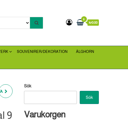
0
kr0.00
VERK
SOUVENIRER/DEKORATION
ÄLGHORN
Sök
TA
Sök
l 9
Varukorgen