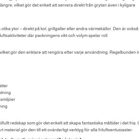
längre, vilket gör det enkelt att servera direkt från grytan även i kyligare
ka ytor – direkt på kol, grillgaller eller andra värmekällor. Den är också 
iluftsaktiviteter där packningens vikt och volym spelar roll.
, vilket gör den enklare att rengöra efter varje användning. Regelbunden i
ätter
ndning
smiljöer
ning
tilfullt redskap som gör det enkelt att skapa fantastiska måltider i det fria.
material gör den till ett ovärderligt verktyg för alla friluftsentusiaster.