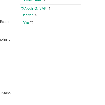
produkter
4
YXA och KNIVAR
4
produkter
4
Knivar
4
produkter
lättare
1
Yxa
1
produkt
noljning
 Grytans