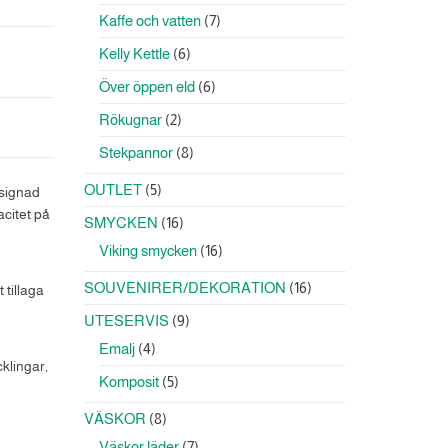
produkter
7
Kaffe och vatten
7
produkter
6
Kelly Kettle
6
produkter
6
Över öppen eld
6
produkter
2
Rökugnar
2
produkter
8
Stekpannor
8
produkter
5
OUTLET
5
esignad
produkter
acitet på
16
SMYCKEN
16
produkter
16
Viking smycken
16
produkter
16
SOUVENIRER/DEKORATION
16
 tillaga
produkter
9
UTESERVIS
9
produkter
4
Emalj
4
cklingar,
produkter
5
Komposit
5
produkter
8
VÄSKOR
8
produkter
7
Väskor läder
7