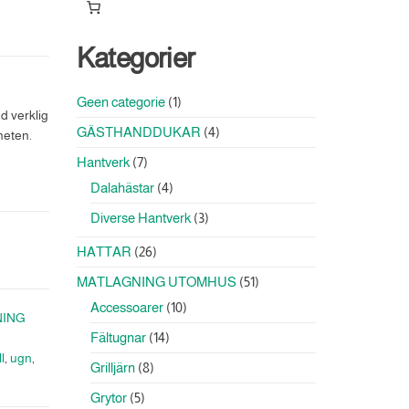
Kategorier
1
Geen categorie
1
d verklig
produkt
4
GÄSTHANDDUKAR
4
heten.
produkter
7
Hantverk
7
produkter
4
Dalahästar
4
produkter
3
Diverse Hantverk
3
produkter
26
HATTAR
26
produkter
51
MATLAGNING UTOMHUS
51
produkter
10
Accessoarer
10
NING
produkter
14
Fältugnar
14
produkter
l
,
ugn
,
8
Grilljärn
8
produkter
5
Grytor
5