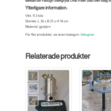
Beställ din Fältugn Stekgryta Oval 9 liter utan ben idag oc
Ytterligare information:
Vikt: 11,3 kilo
Storlek: L 36 x B 25 x H 14 cm
Material: gjutjärn
För fler produkter, se även kategori:
faltugnar
Relaterade produkter