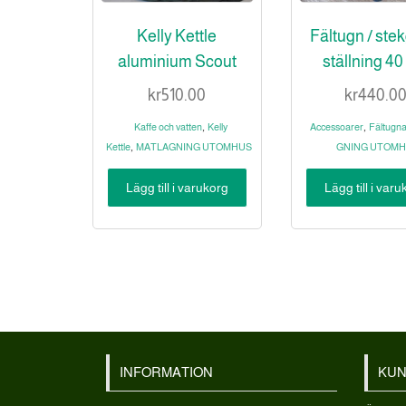
Kelly Kettle
Fältugn / ste
aluminium Scout
ställning 4
kr
510.00
kr
440.0
,
,
Kaffe och vatten
Kelly
Accessoarer
Fältugna
,
Kettle
MATLAGNING UTOMHUS
GNING UTOM
Lägg till i varukorg
Lägg till i var
INFORMATION
KUN