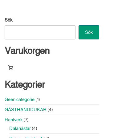
Sök
Sök
Varukorgen
Kategorier
1
Geen categorie
1
produkt
4
GÄSTHANDDUKAR
4
produkter
7
Hantverk
7
produkter
4
Dalahästar
4
produkter