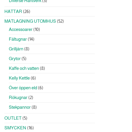
3
Diverse Hantverk
3
produkter
26
HATTAR
26
produkter
52
MATLAGNING UTOMHUS
52
produkter
10
Accessoarer
10
produkter
14
Fältugnar
14
produkter
8
Grilljärn
8
produkter
5
Grytor
5
produkter
8
Kaffe och vatten
8
produkter
6
Kelly Kettle
6
produkter
6
Över öppen eld
6
produkter
2
Rökugnar
2
produkter
8
Stekpannor
8
produkter
5
OUTLET
5
produkter
16
SMYCKEN
16