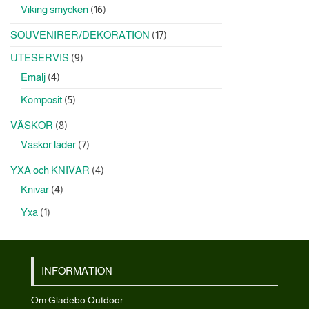
produkter
16
Viking smycken
16
produkter
17
SOUVENIRER/DEKORATION
17
produkter
9
UTESERVIS
9
produkter
4
Emalj
4
produkter
5
Komposit
5
produkter
8
VÄSKOR
8
produkter
7
Väskor läder
7
produkter
4
YXA och KNIVAR
4
produkter
4
Knivar
4
produkter
1
Yxa
1
produkt
INFORMATION
Om Gladebo Outdoor