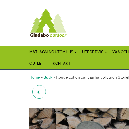
Hoppa
till
Gladebooutdoor
innehållet
MATLAGNING UTOMHUS
UTESERVIS
YXA OCH
OUTLET
KONTAKT
Home
»
Butik
»
Rogue cotton canvas hatt olivgrön Storle
BOGRÁCS KASTRULL
ROSTFRITT STÅL 14
LITER MED LOCK