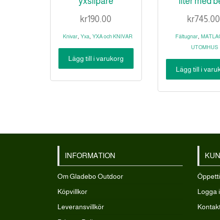
yxslipare
liter med 
kr
190.00
kr
745.00
,
,
,
Knivar
Yxa
YXA och KNIVAR
Fältugnar
MATLA
UTOMHUS
Lägg till i varukorg
Lägg till i var
INFORMATION
KUN
Om Gladebo Outdoor
Öppett
Köpvillkor
Logga 
Leveransvillkör
Kontak