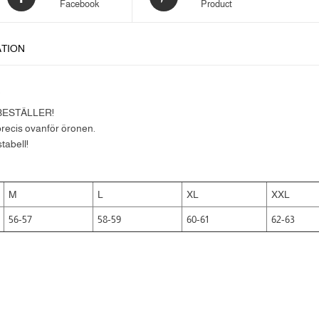
Facebook
Product
ATION
.
 BESTÄLLER!
recis ovanför öronen.
tabell!
M
L
XL
XXL
56-57
58-59
60-61
62-63