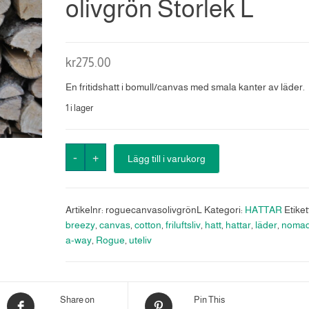
olivgrön Storlek L
kr
275.00
En fritidshatt i bomull/canvas med smala kanter av läder.
1 i lager
Rogue
-
+
Lägg till i varukorg
cotton
canvas
hatt
Artikelnr:
roguecanvasolivgrönL
Kategori:
HATTAR
Etiket
olivgrön
breezy
,
canvas
,
cotton
,
friluftsliv
,
hatt
,
hattar
,
läder
,
noma
Storlek
a-way
,
Rogue
,
uteliv
L
mängd
Share on
Pin This