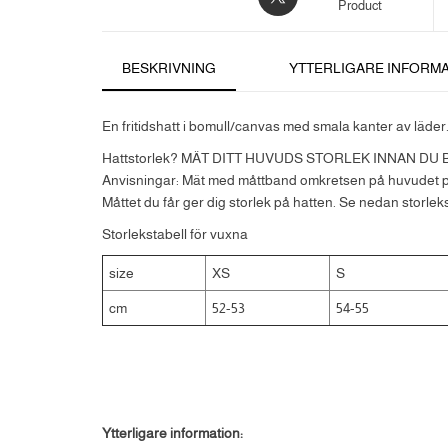
Product
BESKRIVNING
YTTERLIGARE INFORM
En fritidshatt i bomull/canvas med smala kanter av läder
Hattstorlek? MÄT DITT HUVUDS STORLEK INNAN DU
Anvisningar: Mät med måttband omkretsen på huvudet p
Måttet du får ger dig storlek på hatten. Se nedan storleks
Storlekstabell för vuxna
size
XS
S
cm
52-53
54-55
Ytterligare information: