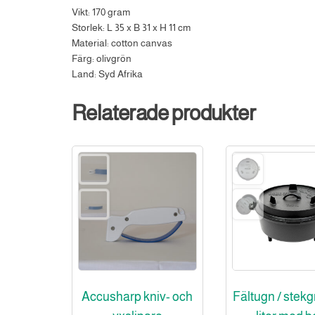
Vikt: 170 gram
Storlek: L 35 x B 31 x H 11 cm
Material: cotton canvas
Färg: olivgrön
Land: Syd Afrika
Relaterade produkter
Accusharp kniv- och
Fältugn / stekgr