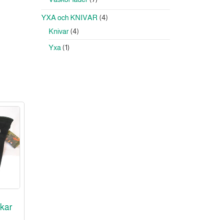
produkter
4
YXA och KNIVAR
4
produkter
4
Knivar
4
produkter
1
Yxa
1
produkt
kar