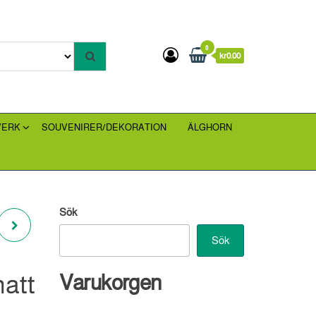
0
kr0.00
VERK
SOUVENIRER/DEKORATION
ÄLGHORN
Sök
Sök
att
Varukorgen