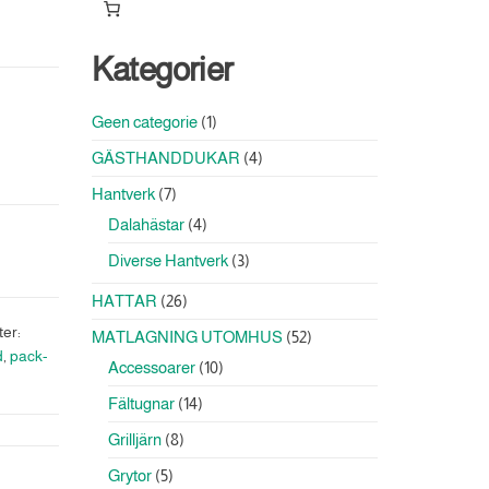
Kategorier
1
Geen categorie
1
produkt
4
GÄSTHANDDUKAR
4
produkter
7
Hantverk
7
produkter
4
Dalahästar
4
produkter
3
Diverse Hantverk
3
produkter
26
HATTAR
26
produkter
ter:
52
MATLAGNING UTOMHUS
52
d
,
pack-
produkter
10
Accessoarer
10
produkter
14
Fältugnar
14
produkter
8
Grilljärn
8
produkter
5
Grytor
5