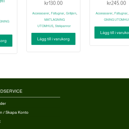
ben
kr
130.00
kr
245.00
,
,
,
,
,
Accessoarer
Fältugnar
Grilljärn
Accessoarer
Fältugnar
MATLAGNING
GNING UTOMHU
GNING
,
UTOMHUS
Stekpannor
Lägg till i varuk
Lägg till i varukorg
ukorg
DSERVICE
ider
in / Skapa Konto
t