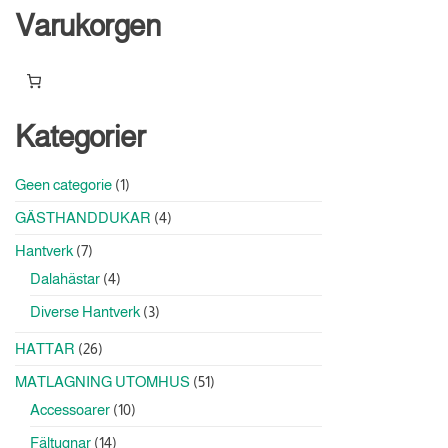
Varukorgen
Kategorier
1
Geen categorie
1
produkt
4
GÄSTHANDDUKAR
4
produkter
7
Hantverk
7
produkter
4
Dalahästar
4
produkter
3
Diverse Hantverk
3
produkter
26
HATTAR
26
produkter
51
MATLAGNING UTOMHUS
51
produkter
10
Accessoarer
10
produkter
14
Fältugnar
14