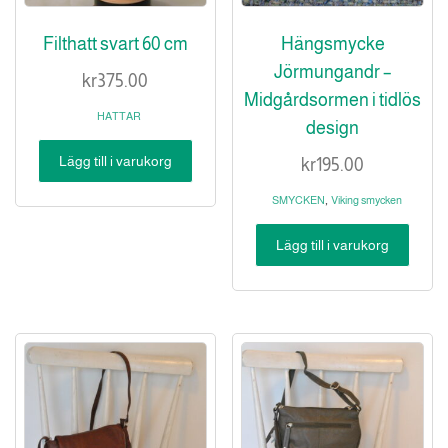
Filthatt svart 60 cm
Hängsmycke
Jörmungandr –
kr
375.00
Midgårdsormen i tidlös
HATTAR
design
Lägg till i varukorg
kr
195.00
,
SMYCKEN
Viking smycken
Lägg till i varukorg