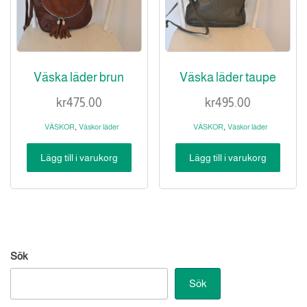
Väska läder brun
Väska läder taupe
kr
475.00
kr
495.00
,
,
VÄSKOR
Väskor läder
VÄSKOR
Väskor läder
Lägg till i varukorg
Lägg till i varukorg
Sök
Sök