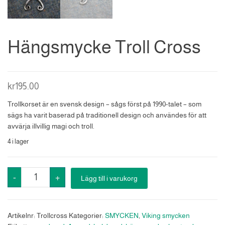
Hängsmycke Troll Cross
kr
195.00
Trollkorset är en svensk design – sågs först på 1990-talet – som
sägs ha varit baserad på traditionell design och användes för att
avvärja illvillig magi och troll.
4 i lager
Hängsmycke
-
+
Lägg till i varukorg
Troll
Cross
mängd
Artikelnr:
Trollcross
Kategorier:
SMYCKEN
,
Viking smycken