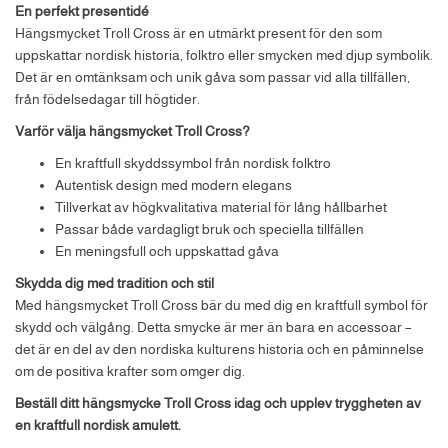
En perfekt presentidé
Hängsmycket Troll Cross är en utmärkt present för den som
uppskattar nordisk historia, folktro eller smycken med djup symbolik.
Det är en omtänksam och unik gåva som passar vid alla tillfällen,
från födelsedagar till högtider.
Varför välja hängsmycket Troll Cross?
En kraftfull skyddssymbol från nordisk folktro
Autentisk design med modern elegans
Tillverkat av högkvalitativa material för lång hållbarhet
Passar både vardagligt bruk och speciella tillfällen
En meningsfull och uppskattad gåva
Skydda dig med tradition och stil
Med hängsmycket Troll Cross bär du med dig en kraftfull symbol för
skydd och välgång. Detta smycke är mer än bara en accessoar –
det är en del av den nordiska kulturens historia och en påminnelse
om de positiva krafter som omger dig.
Beställ ditt hängsmycke Troll Cross idag och upplev tryggheten av
en kraftfull nordisk amulett.