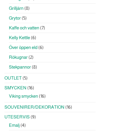
produkter
8
Grilljärn
8
produkter
5
Grytor
5
produkter
7
Kaffe och vatten
7
produkter
6
Kelly Kettle
6
produkter
6
Över öppen eld
6
produkter
2
Rökugnar
2
produkter
8
Stekpannor
8
produkter
5
OUTLET
5
produkter
16
SMYCKEN
16
produkter
16
Viking smycken
16
produkter
16
SOUVENIRER/DEKORATION
16
produkter
9
UTESERVIS
9
produkter
4
Emalj
4
produkter