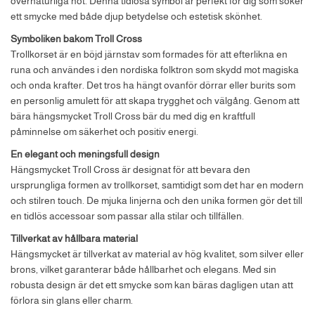
övernaturliga hot. Denna tidlösa symbol är perfekt för dig som söker
ett smycke med både djup betydelse och estetisk skönhet.
Symboliken bakom Troll Cross
Trollkorset är en böjd järnstav som formades för att efterlikna en
runa och användes i den nordiska folktron som skydd mot magiska
och onda krafter. Det tros ha hängt ovanför dörrar eller burits som
en personlig amulett för att skapa trygghet och välgång. Genom att
bära hängsmycket Troll Cross bär du med dig en kraftfull
påminnelse om säkerhet och positiv energi.
En elegant och meningsfull design
Hängsmycket Troll Cross är designat för att bevara den
ursprungliga formen av trollkorset, samtidigt som det har en modern
och stilren touch. De mjuka linjerna och den unika formen gör det till
en tidlös accessoar som passar alla stilar och tillfällen.
Tillverkat av hållbara material
Hängsmycket är tillverkat av material av hög kvalitet, som silver eller
brons, vilket garanterar både hållbarhet och elegans. Med sin
robusta design är det ett smycke som kan bäras dagligen utan att
förlora sin glans eller charm.