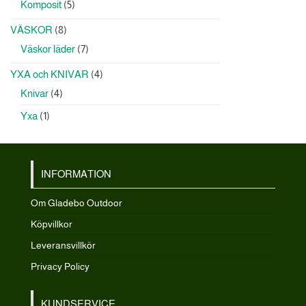
5
Komposit
5
produkter
8
VÄSKOR
8
produkter
7
Väskor läder
7
produkter
4
YXA och KNIVAR
4
produkter
4
Knivar
4
produkter
1
Yxa
1
produkt
INFORMATION
Om Gladebo Outdoor
Köpvillkor
Leveransvillkör
Privacy Policy
KUNDSERVICE