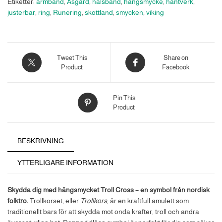
Etiketter:
armband
,
Asgard
,
halsband
,
hängsmycke
,
hantverk
,
justerbar
,
ring
,
Runering
,
skottland
,
smycken
,
viking
Tweet This
Share on
Product
Facebook
Pin This
Product
BESKRIVNING
YTTERLIGARE INFORMATION
Skydda dig med hängsmycket Troll Cross – en symbol från nordisk
folktro.
Trollkorset, eller
Trollkors
, är en kraftfull amulett som
traditionellt bars för att skydda mot onda krafter, troll och andra