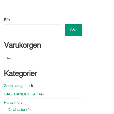
Sök
Sök
Varukorgen
Kategorier
1
Geen categorie
1
produkt
4
GÄSTHANDDUKAR
4
produkter
7
Hantverk
7
produkter
4
Dalahästar
4