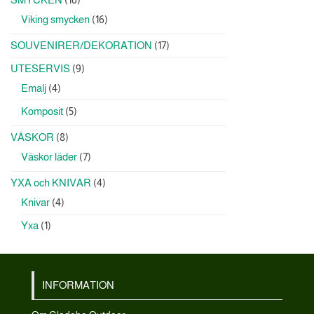
produkter
16
Viking smycken
16
produkter
17
SOUVENIRER/DEKORATION
17
produkter
9
UTESERVIS
9
produkter
4
Emalj
4
produkter
5
Komposit
5
produkter
8
VÄSKOR
8
produkter
7
Väskor läder
7
produkter
4
YXA och KNIVAR
4
produkter
4
Knivar
4
produkter
1
Yxa
1
produkt
INFORMATION