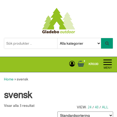
Hoppa
till
innehållet
Gladebooutdoor
0
KR0.00
MENY
Home
»
svensk
svensk
Visar alla 3 resultat
VIEW:
24
/
48
/
ALL