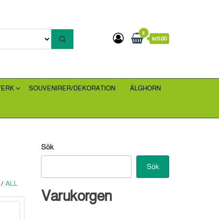
0
kr0.00
VERK
SOUVENIRER/DEKORATION
ÄLGHORN
Sök
Sök
/
ALL
Varukorgen