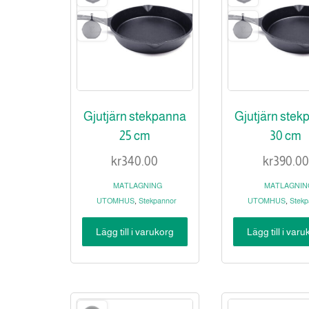
Gjutjärn stekpanna
Gjutjärn stek
25 cm
30 cm
kr
340.00
kr
390.00
MATLAGNING
MATLAGNIN
,
,
UTOMHUS
Stekpannor
UTOMHUS
Stekp
Lägg till i varukorg
Lägg till i var