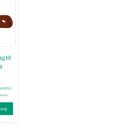
 till
a
AGNING
annor
ukorg