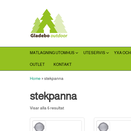
Hoppa
till
Gladebooutdoor
innehållet
MATLAGNING UTOMHUS
UTESERVIS
YXA OCH
OUTLET
KONTAKT
Home
»
stekpanna
stekpanna
Visar alla 6 resultat