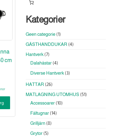
Kategorier
1
Geen categorie
1
produkt
4
GÄSTHANDDUKAR
4
produkter
anna
7
Hantverk
7
30 cm
produkter
4
Dalahästar
4
produkter
3
Diverse Hantverk
3
produkter
26
HATTAR
26
nnor
produkter
51
MATLAGNING UTOMHUS
51
produkter
10
Accessoarer
10
org
produkter
14
Fältugnar
14
produkter
8
Grilljärn
8
produkter
5
Grytor
5