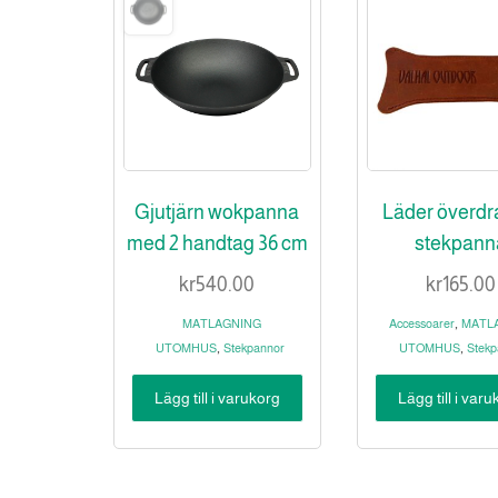
Gjutjärn wokpanna
Läder överdrag
med 2 handtag 36 cm
stekpann
kr
540.00
kr
165.00
,
MATLAGNING
Accessoarer
MATL
,
,
UTOMHUS
Stekpannor
UTOMHUS
Stekp
Lägg till i varukorg
Lägg till i var