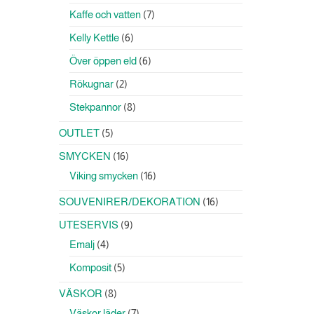
produkter
7
Kaffe och vatten
7
produkter
6
Kelly Kettle
6
produkter
6
Över öppen eld
6
produkter
2
Rökugnar
2
produkter
8
Stekpannor
8
produkter
5
OUTLET
5
produkter
16
SMYCKEN
16
produkter
16
Viking smycken
16
produkter
16
SOUVENIRER/DEKORATION
16
produkter
9
UTESERVIS
9
produkter
4
Emalj
4
produkter
5
Komposit
5
produkter
8
VÄSKOR
8
produkter
7
Väskor läder
7