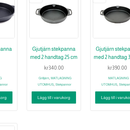
panna
Gjutjärn stekpanna
Gjutjärn stekp
med 2 handtag 25 cm
med 2 handtag 
kr
340.00
kr
390.00
,
G
Grilljärn
MATLAGNING
MATLAGNING
,
,
annor
UTOMHUS
Stekpannor
UTOMHUS
Stekpa
ukorg
Lägg till i varukorg
Lägg till i varuk