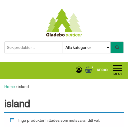
Hoppa
till
innehållet
Gladebooutdoor
0
KR0.00
MENY
Home
»
island
island
Inga produkter hittades som motsvarar ditt val.