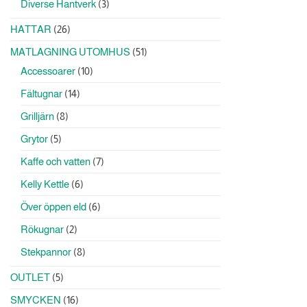
3
Diverse Hantverk
3
produkter
26
HATTAR
26
produkter
51
MATLAGNING UTOMHUS
51
produkter
10
Accessoarer
10
produkter
14
Fältugnar
14
produkter
8
Grilljärn
8
produkter
5
Grytor
5
produkter
7
Kaffe och vatten
7
produkter
6
Kelly Kettle
6
produkter
6
Över öppen eld
6
produkter
2
Rökugnar
2
produkter
8
Stekpannor
8
produkter
5
OUTLET
5
produkter
16
SMYCKEN
16