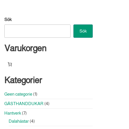
Sök
Sök
Varukorgen
Kategorier
1
Geen categorie
1
produkt
4
GÄSTHANDDUKAR
4
produkter
7
Hantverk
7
produkter
4
Dalahästar
4
produkter