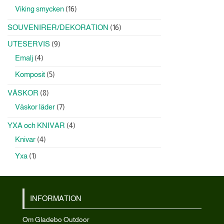
produkter
16
Viking smycken
16
produkter
16
SOUVENIRER/DEKORATION
16
produkter
9
UTESERVIS
9
produkter
4
Emalj
4
produkter
5
Komposit
5
produkter
8
VÄSKOR
8
produkter
7
Väskor läder
7
produkter
4
YXA och KNIVAR
4
produkter
4
Knivar
4
produkter
1
Yxa
1
produkt
INFORMATION
Om Gladebo Outdoor