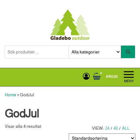
Hoppa
till
innehållet
Gladebooutdoor
0
KR0.00
MENY
Home
»
GodJul
GodJul
Visar alla 4 resultat
VIEW:
24
/
48
/
ALL