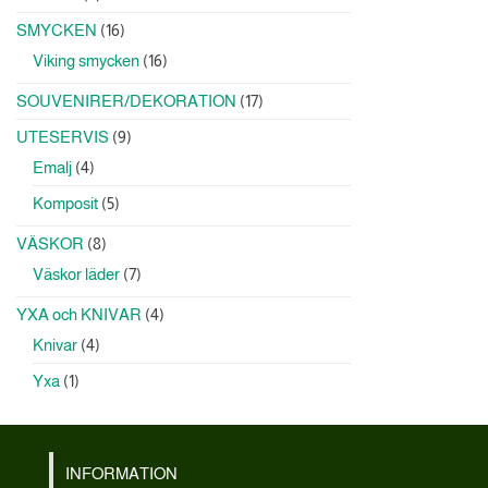
produkter
16
SMYCKEN
16
produkter
16
Viking smycken
16
produkter
17
SOUVENIRER/DEKORATION
17
produkter
9
UTESERVIS
9
produkter
4
Emalj
4
produkter
5
Komposit
5
produkter
8
VÄSKOR
8
produkter
7
Väskor läder
7
produkter
4
YXA och KNIVAR
4
produkter
4
Knivar
4
produkter
1
Yxa
1
produkt
INFORMATION