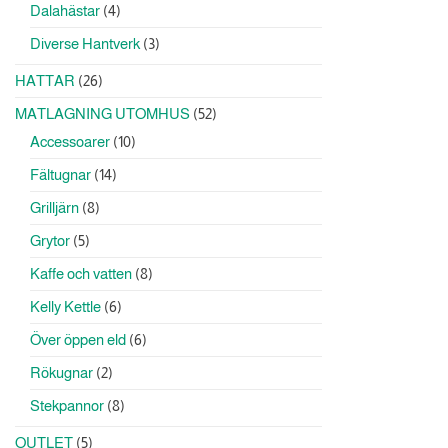
produkter
4
Dalahästar
4
produkter
3
Diverse Hantverk
3
produkter
26
HATTAR
26
produkter
52
MATLAGNING UTOMHUS
52
produkter
10
Accessoarer
10
produkter
14
Fältugnar
14
produkter
8
Grilljärn
8
produkter
5
Grytor
5
produkter
8
Kaffe och vatten
8
produkter
6
Kelly Kettle
6
produkter
6
Över öppen eld
6
produkter
2
Rökugnar
2
produkter
8
Stekpannor
8
produkter
5
OUTLET
5