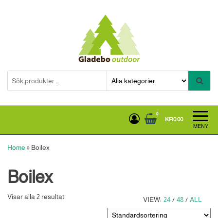
Hoppa
till
innehållet
Gladebooutdoor
0
KR0.00
MENY
Home
»
Boilex
Boilex
Visar alla 2 resultat
VIEW:
24
/
48
/
ALL