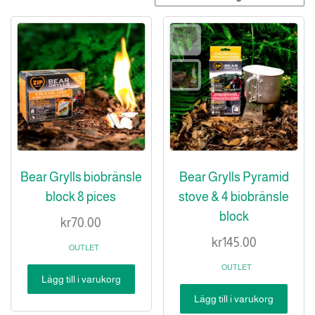
Bear Grylls biobränsle
Bear Grylls Pyramid
block 8 pices
stove & 4 biobränsle
block
kr
70.00
kr
145.00
OUTLET
OUTLET
Lägg till i varukorg
Lägg till i varukorg