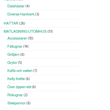
produkter
4
Dalahästar
4
produkter
3
Diverse Hantverk
3
produkter
26
HATTAR
26
produkter
51
MATLAGNING UTOMHUS
51
produkter
10
Accessoarer
10
produkter
14
Fältugnar
14
produkter
8
Grilljärn
8
produkter
5
Grytor
5
produkter
7
Kaffe och vatten
7
produkter
6
Kelly Kettle
6
produkter
6
Över öppen eld
6
produkter
2
Rökugnar
2
produkter
8
Stekpannor
8
produkter