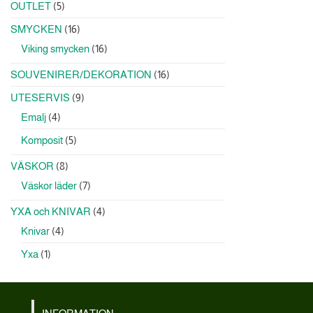
5
OUTLET
5
produkter
16
SMYCKEN
16
produkter
16
Viking smycken
16
produkter
16
SOUVENIRER/DEKORATION
16
produkter
9
UTESERVIS
9
produkter
4
Emalj
4
produkter
5
Komposit
5
produkter
8
VÄSKOR
8
produkter
7
Väskor läder
7
produkter
4
YXA och KNIVAR
4
produkter
4
Knivar
4
produkter
1
Yxa
1
produkt